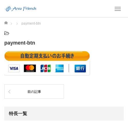
T
o
g
ホーム
payment-btn
g
l
e
payment-btn
n
a
v
i
g
a
t
i
前の記事
o
n
特長一覧